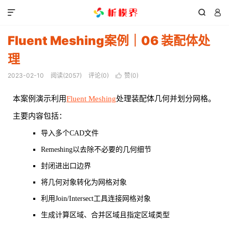



Fluent Meshing案例｜06 装配体处
理
2023-02-10
阅读(
2057
)
评论(0)
赞(
0
)

本案例演示利用
Fluent Meshing
处理装配体几何并划分网格。
主要内容包括：
导入多个CAD文件
Remeshing以去除不必要的几何细节
封闭进出口边界
将几何对象转化为网格对象
利用Join/Intersect工具连接网格对象
生成计算区域、合并区域且指定区域类型