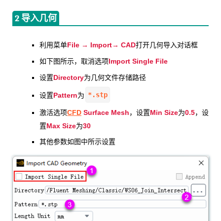
2 导入几何
File → Import→ CAD
利用菜单
打开几何导入对话框
Import Single File
如下图所示，取消选项
Directory
设置
为几何文件存储路径
*.stp
Pattern
设置
为
CFD
Surface Mesh
Min Size
0.5
激活选项
，设置
为
，设
Max Size
30
置
为
其他参数如图中所示设置