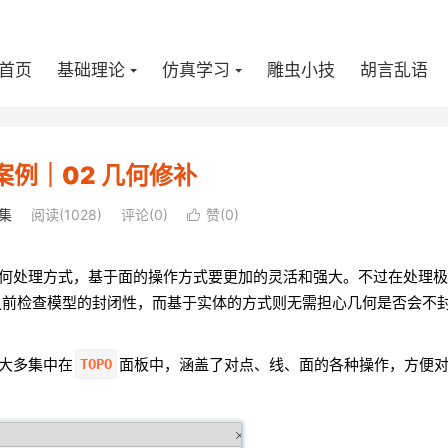
首页
基础理论
仿真学习
雕虫小技
胡言乱语
案例｜02 几何修补
集
阅读(
1028
)
评论(0)
赞(
0
)

何处理方式，基于面的操作方式要更加的灵活和强大。不过在处理极
之前检查模型的封闭性，而基于实体的方式则无需担心几何是否会不
TOPO
令大多集中在
面板中，涵盖了对点、线、面的各种操作，方便
。