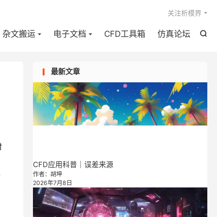

关注析模界
杂文搬运
电子文档
CFD工具箱
仿真论坛

最新文章
封
CFD应用科普｜误差来源
作者：胡坤
对
2026年7月8日