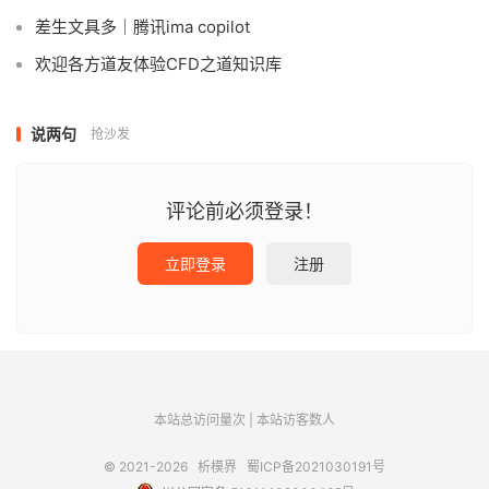
差生文具多｜腾讯ima copilot
欢迎各方道友体验CFD之道知识库
说两句
抢沙发
评论前必须登录！
立即登录
注册
本站总访问量
次
|
本站访客数
人
© 2021-2026
析模界
蜀ICP备2021030191号