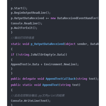
p.Start();
p.BeginOutputReadLine();
p.OutputDataReceived +=
new
DataReceivedEventHandler(p_Ou
Console.ReadLine();
p.WaitForExit();
}
//输出打印的信息
static
void
p_OutputDataReceived
(
object
sender, DataRecei
{
if
(!
string
.IsNullOrEmpty(e.Data))
{
AppendText(e.Data + Environment.NewLine);
}
}
public
delegate
void
AppendTextCallback
(
string
text
)
;
public
static
void
AppendText
(
string
text
)
{
//此处在控制台输出.py文件print的结果
Console.WriteLine(text);
}