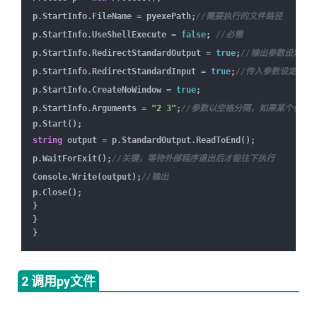
p.StartInfo.FileName = pyexePath;
//需要执行的文件路径
p.StartInfo.UseShellExecute =
false
;
//必需
p.StartInfo.RedirectStandardOutput =
true
;
//输出参数设定
p.StartInfo.RedirectStandardInput =
true
;
//传入参数设定
p.StartInfo.CreateNoWindow =
true
;
p.StartInfo.Arguments =
"2 3"
;
//参数以空格分隔，如果某个参数为
p.Start();
string
output = p.StandardOutput.ReadToEnd();
p.WaitForExit();
//关键，等待外部程序退出后才能往下执行
Console.Write(output);
//输出
p.Close();
}
}
}
2 调用py文件