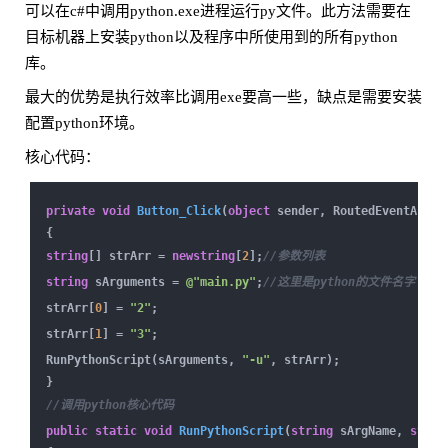
可以在c#中调用python.exe进程运行py文件。此方法需要在
目标机器上安装python以及程序中所使用到的所有python
库。
最大的优势是执行效率比调用exe要高一些，缺点是需要安装
配置python环境。
核心代码：
private
void
Button_Click
(
object
sender, RoutedEventArgs 
{
string
[] strArr =
new
string
[
2
];
//参数列表
string
sArguments =
@"main.py"
;
//这里是python的文件名字
strArr[
0
] =
"2"
;
strArr[
1
] =
"3"
;
RunPythonScript(sArguments,
"-u"
, strArr);
}
//调用python核心代码
public
static
void
RunPythonScript
(
string
sArgName,
strin