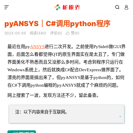



pyANSYS｜C#调用python程序
2023-05-05
阅读(
340
)
评论(0)
赞(
0
)

最近在用py
ANSYS
进行二次开发。之前使用PySide6做GUI界
面，后面怎么看都觉得QT的原生界面实在是太丑了，专门做
界面美化不熟悉而且又没那么多时间，考虑到程序只运行在
Windows系统上，然后就换成C#配合DevExpress做界面了。
漂亮的界面是搞出来了，但pyANSYS是基于python的，如何
在C#下调用python编程的pyANSYS就成了个麻烦的问题。
网上搜索了一波，发现方法还不少，留此备查。
注：以下内容来自于互联网。
”