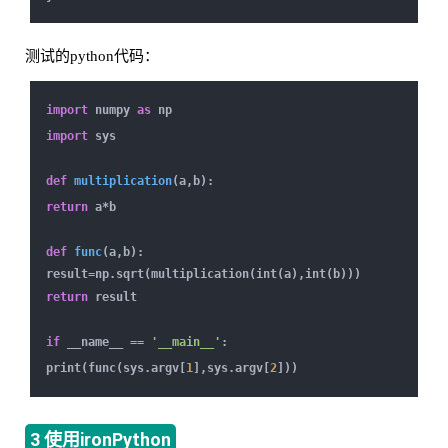
测试的python代码：
import
numpy
as
np
import
sys
def
multiplication
(a,b)
:
return
a*b
def
func
(a,b)
:
result=np.sqrt(multiplication(int(a),int(b)))
return
result
if
__name__ ==
'__main__'
:
print(func(sys.argv[
1
],sys.argv[
2
]))
3 使用ironPython