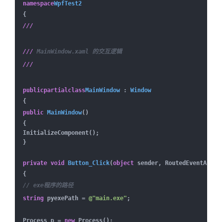
namespace
WpfTest2
{
///
///
MainWindow.xaml 的交互逻辑
///
public
partial
class
MainWindow
:
Window
{
public
MainWindow
(
)
{
InitializeComponent();
}
private
void
Button_Click
(
object
sender, RoutedEventArgs 
{
// exe程序的路径
string
pyexePath =
@"main.exe"
;
Process p =
new
Process();