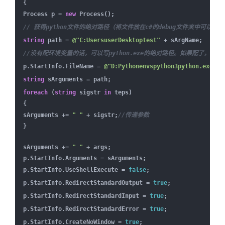
{
Process p =
new
Process();
// 获得python文件的绝对路径（将文件放在c#的debug文件夹中可以这
string
path =
@"C:UsersuserDesktoptest"
+ sArgName;
//没有配环境变量的话，可以写python.exe的绝对路径。如果配了，直接写"p
p.StartInfo.FileName =
@"D:Pythonenvspython3python.exe"
;
string
sArguments = path;
foreach
(
string
sigstr
in
teps)
{
sArguments +=
" "
+ sigstr;
//传递参数
}
sArguments +=
" "
+ args;
p.StartInfo.Arguments = sArguments;
p.StartInfo.UseShellExecute =
false
;
p.StartInfo.RedirectStandardOutput =
true
;
p.StartInfo.RedirectStandardInput =
true
;
p.StartInfo.RedirectStandardError =
true
;
p.StartInfo.CreateNoWindow =
true
;