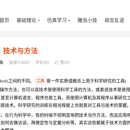
首页
基础理论
仿真学习
雕虫小技
胡言乱语
、技术与方法
集
阅读(
1400
)
评论(0)
赞(
0
)

工具
thod)之间的不同。
是一件实质或概念上用于科学研究的工具(
操作方法，也可以说技术是使用科学工具的方法，或者说技术是使
，甚至计算机语言、程序也是工具，而使用计算机及其程序从事研究
则是技术。科学研究的训练在相当程度上也就是对工具与技术的掌握
待。在行为科学中，有的时候不但明显地把技术当作方法，而且应用
及如何去做访谈，再做定性与定量分析等，其实这些都属于技术方面