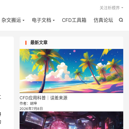

关注析模界
杂文搬运
电子文档
CFD工具箱
仿真论坛

最新文章
用
工
CFD应用科普｜误差来源
作者：胡坤
。
2026年7月8日
得
的